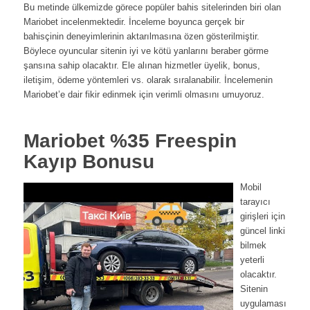
Bu metinde ülkemizde görece popüler bahis sitelerinden biri olan
Mariobet incelenmektedir. İnceleme boyunca gerçek bir
bahisçinin deneyimlerinin aktarılmasına özen gösterilmiştir.
Böylece oyuncular sitenin iyi ve kötü yanlarını beraber görme
şansına sahip olacaktır. Ele alınan hizmetler üyelik, bonus,
iletişim, ödeme yöntemleri vs. olarak sıralanabilir. İncelemenin
Mariobet’e dair fikir edinmek için verimli olmasını umuyoruz.
Mariobet %35 Freespin
Kayıp Bonusu
Mobil
tarayıcı
girişleri için
güncel linki
bilmek
yeterli
olacaktır.
Sitenin
uygulaması