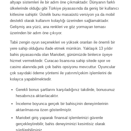
altyapı sistemleri ile bir adım öne çıkmaktadır. Dünyanın farklı
ülkelerinde olduğu gibi Türkiye piyasasında da geniş bir kullanıcı
kitlesine sahiptir. Üstelik bunu masaüstü versiyon ya da mobil
destekli olarak kullanım kolaylığı üzerinden sağlamaktadır.
Gelişmiş ara yüzü, ana renkleri ve göz yormayan teması
üzerinden bir adım öne çıkıyor.
Tabii zengin oyun seçenekleri ve yüksek oranları ile önemli bir
yere sahip olduğunu ifade etmek mümkün. Yaklaşık 13 yıldır
bahis piyasasında olan Mariobet, günümüzde binlerce üyeye
hizmet vermektedir. Curacao lisansına sahip sitede spor ve
casino alanında pek çok bahis opsiyonu mevcuttur. Oyuncular
çok sayıdaki ödeme yöntemi ile yatırım/çekim işlemlerini de
kolayca yapabilmektedir.
Gerekli bonus şartlarını karşıladığınız takdirde, bonusunuz
hesabınıza aktarılacaktır.
İnceleme boyunca gerçek bir bahisçinin deneyimlerinin
aktarılmasına özen gösterilmiştir.
Mariobet giriş yaparak finansal işlemlerinizi güvenle
gerçekleştirebilir, bahis deneyiminizi kesintisiz olarak
sürdürebilirsiniz.