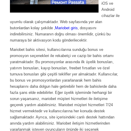
iOS ve
Android
cihazlar ile
uyumlu olarak çalışmaktadır. Web sayfasında yer alan
butonlardan kolay şekilde ‚
Mariobet giris
‚ dosyasını
indirebilirsiniz. Numaranın doğru olması önemlidir, çünkü bu
numaraya bir aktivasyon kodu gönderilecektir.
Mariobet bahis sitesi, kullanıcılarına sunduğu bonus ve
promosyon seçenekleri ile rekabetçi ve cazip bir bahis ortamı
yaratmaktadır. Bu promosyonlar arasında ilk üyelik bonusları,
yatırım bonusları, kayıp bonusları, freebet fırsatları ve özel
turnuva bonusları gibi çeşitli teklifler yer almaktadır. Kullanıcılar,
bu bonus ve promosyonlardan yararlanarak hem bahis
hesaplarını daha dolgun hale getirebilir hem de bahislerde daha
fazla şans elde edebilirler. Eğer üyelik işleminde herhangi bir
sorun yaşarsanız, mariobet müşteri hizmetleri ile iletişime
geçerek yardım alabilirsiniz. Mariobet müşteri hizmetleri 7/24
hizmet vermektedir ve kullanıcılarına her konuda destek
sağlamaktadır. Ayrıca, site içerisindeki canlı destek hattından
anında yardım alabilirsiniz. Mariobet iletişim hizmetlerinden
yararlanmak isteyen oyuncuların önünde iki seçenek