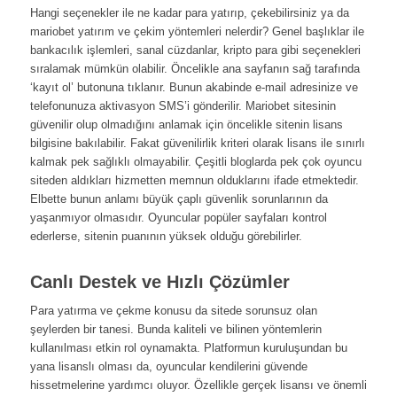
Hangi seçenekler ile ne kadar para yatırıp, çekebilirsiniz ya da
mariobet yatırım ve çekim yöntemleri nelerdir? Genel başlıklar ile
bankacılık işlemleri, sanal cüzdanlar, kripto para gibi seçenekleri
sıralamak mümkün olabilir. Öncelikle ana sayfanın sağ tarafında
‘kayıt ol’ butonuna tıklanır. Bunun akabinde e-mail adresinize ve
telefonunuza aktivasyon SMS’i gönderilir. Mariobet sitesinin
güvenilir olup olmadığını anlamak için öncelikle sitenin lisans
bilgisine bakılabilir. Fakat güvenilirlik kriteri olarak lisans ile sınırlı
kalmak pek sağlıklı olmayabilir. Çeşitli bloglarda pek çok oyuncu
siteden aldıkları hizmetten memnun olduklarını ifade etmektedir.
Elbette bunun anlamı büyük çaplı güvenlik sorunlarının da
yaşanmıyor olmasıdır. Oyuncular popüler sayfaları kontrol
ederlerse, sitenin puanının yüksek olduğu görebilirler.
Canlı Destek ve Hızlı Çözümler
Para yatırma ve çekme konusu da sitede sorunsuz olan
şeylerden bir tanesi. Bunda kaliteli ve bilinen yöntemlerin
kullanılması etkin rol oynamakta. Platformun kuruluşundan bu
yana lisanslı olması da, oyuncular kendilerini güvende
hissetmelerine yardımcı oluyor. Özellikle gerçek lisansı ve önemli