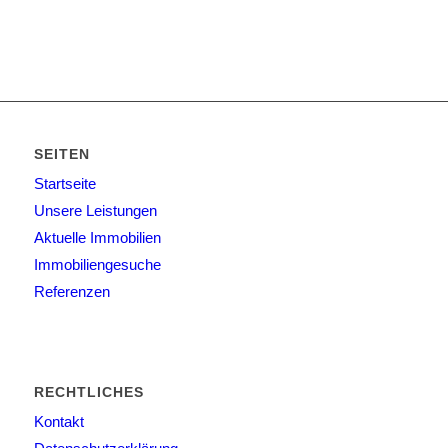
SEITEN
Startseite
Unsere Leistungen
Aktuelle Immobilien
Immobiliengesuche
Referenzen
RECHTLICHES
Kontakt