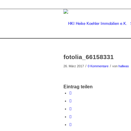
fotolia_66158331
/
/
26. März 2017
0 Kommentare
von
hallwas
Eintrag teilen