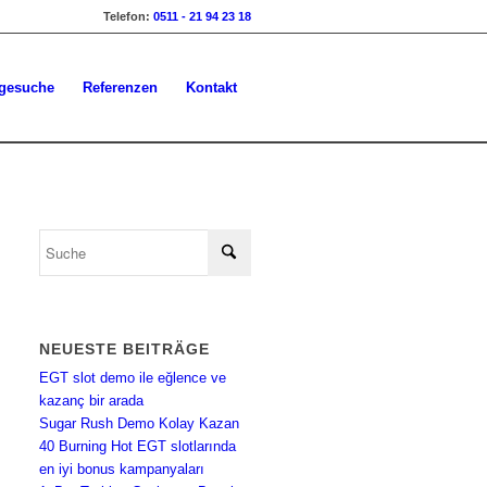
Telefon:
0511 - 21 94 23 18
gesuche
Referenzen
Kontakt
NEUESTE BEITRÄGE
EGT slot demo ile eğlence ve
kazanç bir arada
Sugar Rush Demo Kolay Kazan
40 Burning Hot EGT slotlarında
en iyi bonus kampanyaları